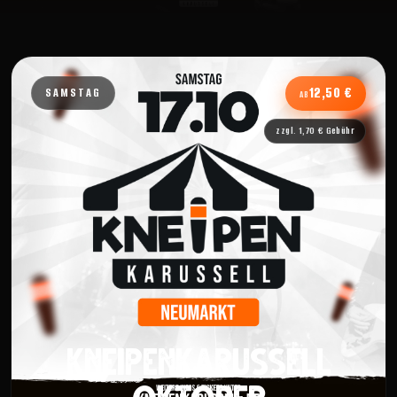
SAMSTAG
12,50 €
AB
zzgl. 1,70 € Gebühr
KNEIPENKARUSSELL
OKTOBER