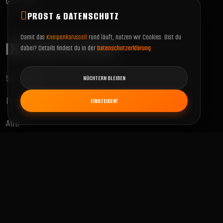
Galerien
PROST & DATENSCHUTZ
Damit das
Kneipenkarussell
rund läuft, nutzen wir Cookies. Bist du
INFORMATIONEN
dabei? Details findest du in der
Datenschutzerklärung
.
Sponsoren
NÜCHTERN BLEIBEN
Presse
EINSTEIGEN!
AGB
Datenschutz
Impressum